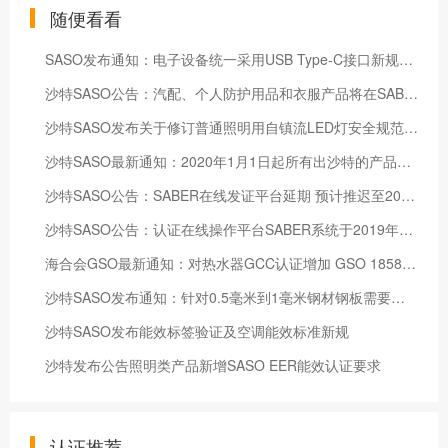
随便看看
SASO发布通知：电子设备统一采用USB Type-C接口新规第二阶段即将实施
沙特SASO公告：汽配、个人防护用品和衣服产品将在SABER平台发证 从2019年11月1日开始实施
沙特SASO发布关于修订普通照明用自镇流LED灯安全规范的技术法规草案
沙特SASO最新通知：2020年1月1日起所有出沙特的产品外箱和发票需要显示条形码 发票需要加盖公章
沙特SASO公告：SABER在线发证平台延期 预计推迟至2019年6月1日
沙特SASO公告：认证在线操作平台SABER系统于2019年1月1日强制实施
海合会GSO最新通知：对热水器GCC认证增加 GSO 1858标准的要求
沙特SASO发布通知：针对0.5毫米到1毫米钢材钢板需要提供工矿部声明
沙特SASO发布能效标签验证及空调能效标准新规
沙特发布公告照明类产品新增SASO EER能效认证要求
认证推荐