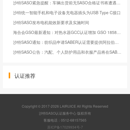
沙特SASO紧急提醒：车辆出货前无SASO合格证书将遭遇退运风险
沙特统一智能手机和电子设备充电器插头为USB Type C接口
沙特SASO发布电机能效新要求及实施时间
海合会GSO最新通知：对热水器GCC认证增加 GSO 1858标准的要求
沙特SASO通知：纺织品申请SABER认证需要提供阿拉伯语标签
沙特SASO公告：汽配、个人防护用品和衣服产品将在SABER平台发证 从2019年11月1日开始实施
认证推荐
Copyright © 2017-2026 LAIRUICE All Rights Reserved
沙特SASO认证服务中心 版权所有
客服电话：0512-68157565
苏ICP备17029934号-7